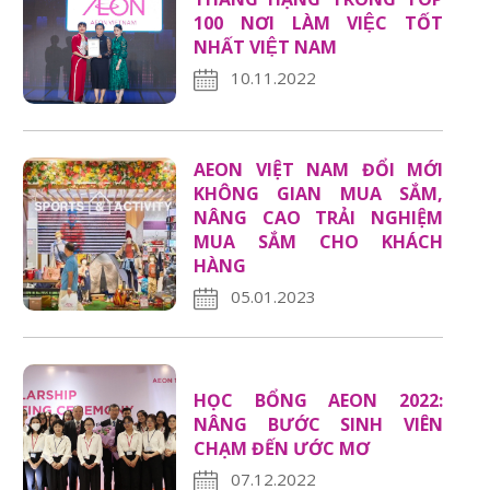
100 NƠI LÀM VIỆC TỐT
NHẤT VIỆT NAM
10.11.2022
AEON VIỆT NAM ĐỔI MỚI
KHÔNG GIAN MUA SẮM,
NÂNG CAO TRẢI NGHIỆM
MUA SẮM CHO KHÁCH
HÀNG
05.01.2023
HỌC BỔNG AEON 2022:
NÂNG BƯỚC SINH VIÊN
CHẠM ĐẾN ƯỚC MƠ
07.12.2022