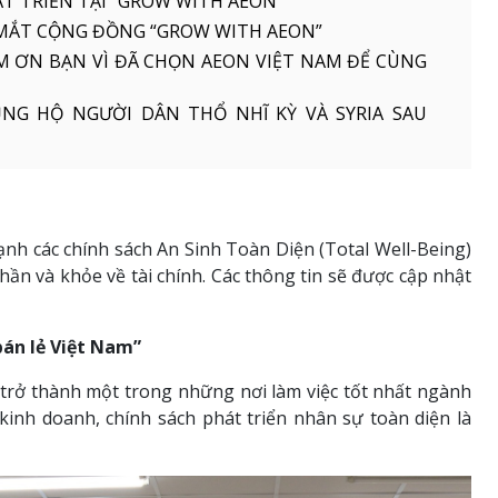
ÁT TRIỂN TẠI “GROW WITH AEON”
 MẮT CỘNG ĐỒNG “GROW WITH AEON”
ẢM ƠN BẠN VÌ ĐÃ CHỌN AEON VIỆT NAM ĐỂ CÙNG
NG HỘ NGƯỜI DÂN THỔ NHĨ KỲ VÀ SYRIA SAU
h các chính sách An Sinh Toàn Diện (Total Well-Being)
thần và khỏe về tài chính. Các thông tin sẽ được cập nhật
bán lẻ Việt Nam”
rở thành một trong những nơi làm việc tốt nhất ngành
kinh doanh, chính sách phát triển nhân sự toàn diện là