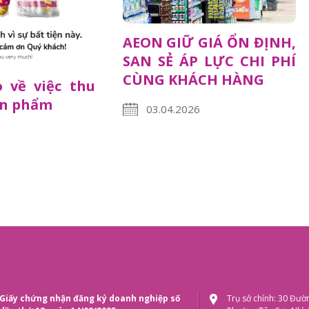
AEON GIỮ GIÁ ỔN ĐỊNH,
SAN SẺ ÁP LỰC CHI PHÍ
CÙNG KHÁCH HÀNG
 về việc thu
ản phẩm
03.04.2026
Giấy chứng nhận đăng ký doanh nghiệp số
Trụ sở chính: 30 Đườ