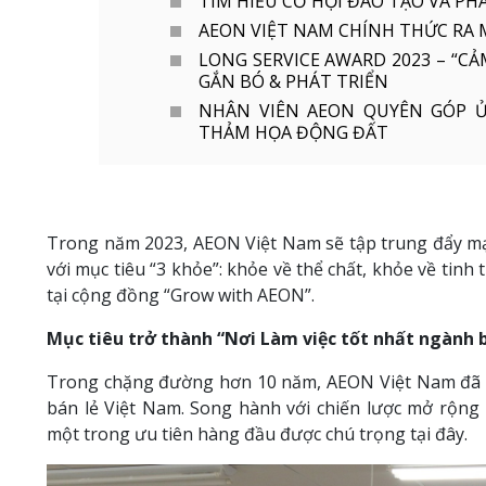
TÌM HIỂU CƠ HỘI ĐÀO TẠO VÀ PH
AEON VIỆT NAM CHÍNH THỨC RA
LONG SERVICE AWARD 2023 – “C
GẮN BÓ & PHÁT TRIỂN
NHÂN VIÊN AEON QUYÊN GÓP Ủ
THẢM HỌA ĐỘNG ĐẤT
Trong năm 2023, AEON Việt Nam sẽ tập trung đẩy mạn
với mục tiêu “3 khỏe”: khỏe về thể chất, khỏe về tinh 
tại cộng đồng “Grow with AEON”.
Mục tiêu trở thành “Nơi Làm việc tốt nhất ngành 
Trong chặng đường hơn 10 năm, AEON Việt Nam đã t
bán lẻ Việt Nam. Song hành với chiến lược mở rộng 
một trong ưu tiên hàng đầu được chú trọng tại đây.