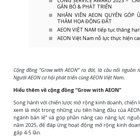
LONG SERVICE AWARD 2023 – “C
GẮN BÓ & PHÁT TRIỂN
NHÂN VIÊN AEON QUYÊN GÓP Ủ
THẢM HỌA ĐỘNG ĐẤT
AEON VIỆT NAM tiếp tục thăng hạng t
AEON Việt Nam nỗ lực thực hiện ca
Cộng đồng “Grow with AEON” ra đời, là cầu nối nguồn 
Người AEON cơ hội phát triển cùng AEON Việt Nam.
Hiểu thêm về cộng đồng “Grow with AEON”
Song hành với chiến lược mở rộng kinh doanh, chiến l
xem là một trong những ưu tiên hàng đầu của AEON 
ngành bán lẻ” và góp phần nâng cao năng lực nguồ
năm 2025, để đáp ứng hoạt động mở rộng kinh doanh
gấp 4-5 lần.