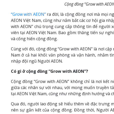
Cộng đồng “Grow with AEON”
“Grow with AEON”
ra đời, là cộng đồng nơi mà mọi ng
AEON Việt Nam, cũng như nắm bắt các cơ hội gia nhậ
with AEON” chú trọng cung cấp thông tin để người x
viên tại AEON Việt Nam. Bao gồm: thăng tiến sự nghi
và cống hiến cộng đồng.
Cùng với đó, cộng đồng “Grow with AEON” là nơi cập 
Nam ở cả hai khối: văn phòng và vận hành, nhằm t
nhập đội ngũ Người AEON.
Có gì ở cộng đồng “Grow with AEON”?
Cộng đồng “Grow with AEON” không chỉ là nơi kết n
giữa các nhân sự với nhau, với mong muốn truyền tả
tại AEON Việt Nam, cũng như những định hướng và ch
Qua đó, người lao động sẽ hiểu thêm về đặc trưng m
nên sự gắn kết của cộng đồng. Đồng thời, Người AE