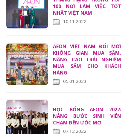
100 NƠI LÀM VIỆC TỐT
NHẤT VIỆT NAM
10.11.2022
AEON VIỆT NAM ĐỔI MỚI
KHÔNG GIAN MUA SẮM,
NÂNG CAO TRẢI NGHIỆM
MUA SẮM CHO KHÁCH
HÀNG
05.01.2023
HỌC BỔNG AEON 2022:
NÂNG BƯỚC SINH VIÊN
CHẠM ĐẾN ƯỚC MƠ
07.12.2022