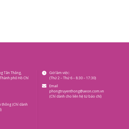
ng Tân Thắng,
Giờ làm việc:
 Thành phố Hồ Chí
(Thứ 2 – Thứ 6 – 8:30 – 17:30)
Email
phongtruyenthong@aeon.com.vn
(Chỉ dành cho liên hệ từ báo chí)
n thông (Chỉ dành
)