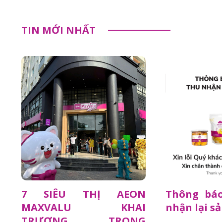
TIN MỚI NHẤT
7 SIÊU THỊ AEON
Thông báo
MAXVALU KHAI
nhận lại s
TRƯƠNG TRONG