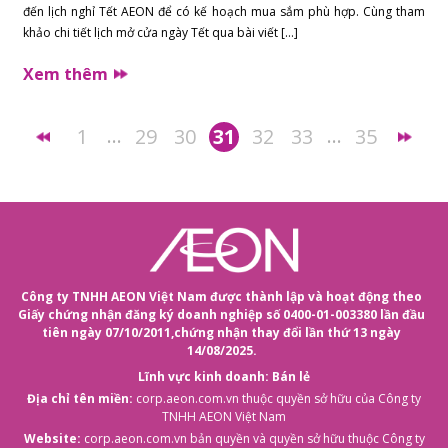
đến lịch nghỉ Tết AEON để có kế hoạch mua sắm phù hợp. Cùng tham
khảo chi tiết lịch mở cửa ngày Tết qua bài viết […]
Xem thêm
…
…
1
29
30
31
32
33
35
Công ty TNHH AEON Việt Nam được thành lập và hoạt động theo
Giấy chứng nhận đăng ký doanh nghiệp số 0400-01-003380 lần đầu
tiên ngày 07/10/2011,
chứng nhận thay đổi lần thứ 13 ngày
14/08/2025.
Lĩnh vực kinh doanh: Bán lẻ
Địa chỉ tên miền:
corp.aeon.com.vn
thuộc quyền sở hữu của Công ty
TNHH AEON Việt Nam
Website:
corp.aeon.com.vn
bản quyền và quyền sở hữu thuộc Công ty