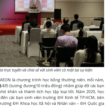
trực tuyến và chia sẻ với sinh viên có mặt tại sự kiện
g AEON là chương trình học bổng thường niên, mỗi năm,
á $435 (tương đương10 triệu đồng) nhằm giúp đỡ các bạn
hó khăn và thành tích học tập loại tốt. Năm 2020, học
đến các bạn sinh viên trường ĐH Kinh tế TP.HCM, bên
 trường ĐH Khoa học Xã hội và Nhân văn – ĐH Quốc gia