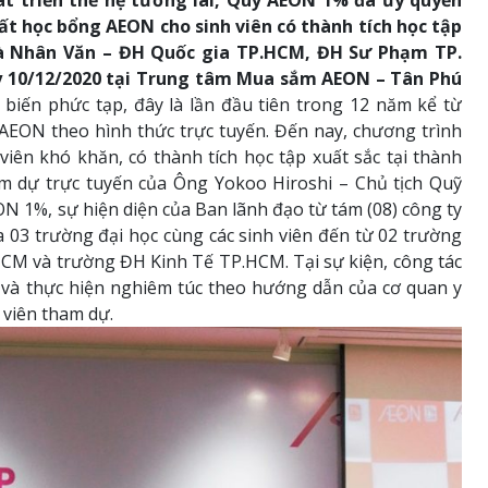
t triển thế hệ tương lai, Quỹ AEON 1% đã ủy quyền
t học bổng AEON cho sinh viên có thành tích học tập
và Nhân Văn – ĐH Quốc gia TP.HCM, ĐH Sư Phạm TP.
 10/12/2020 tại Trung tâm Mua sắm AEON – Tân Phú
 biến phức tạp, đây là lần đầu tiên trong 12 năm kể từ
EON theo hình thức trực tuyến. Đến nay, chương trình
iên khó khăn, có thành tích học tập xuất sắc tại thành
am dự trực tuyến của Ông Yokoo Hiroshi – Chủ tịch Quỹ
 1%, sự hiện diện của Ban lãnh đạo từ tám (08) công ty
 03 trường đại học cùng các sinh viên đến từ 02 trường
CM và trường ĐH Kinh Tế TP.HCM. Tại sự kiện, công tác
 và thực hiện nghiêm túc theo hướng dẫn của cơ quan y
 viên tham dự.