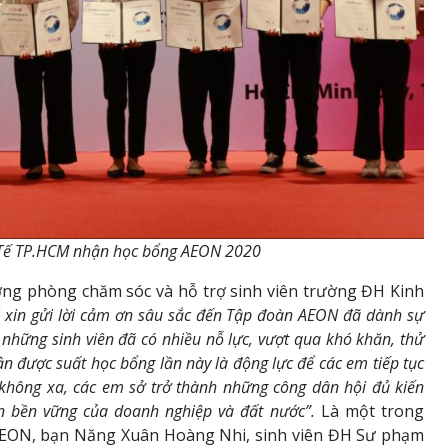
h Tế TP.HCM nhận học bổng AEON 2020
ởng phòng chăm sóc và hỗ trợ sinh viên trường ĐH Kinh
i xin gửi lời cảm ơn sâu sắc đến Tập đoàn AEON đã dành sự
 những sinh viên đã có nhiều nỗ lực, vượt qua khó khăn, thử
ận được suất học bổng lần này là động lực để các em tiếp tục
 không xa, các em sở trở thành những công dân hội đủ kiến
ển bền vững của doanh nghiệp và đất nước”.
Là một trong
 AEON, bạn Năng Xuân Hoàng Nhi, sinh viên ĐH Sư phạm