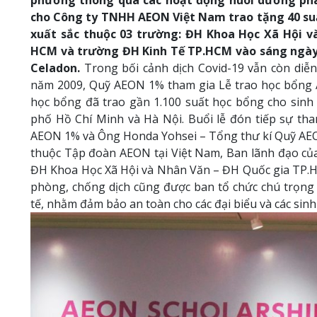
phương thông qua các hoạt động nuôi dưỡng phá
cho Công ty TNHH AEON Việt Nam trao tặng 40 suấ
xuất sắc thuộc 03 trường: ĐH Khoa Học Xã Hội 
HCM và trường ĐH Kinh Tế TP.HCM vào sáng ngày
Celadon.
Trong bối cảnh dịch Covid-19 vẫn còn diễn
năm 2009, Quỹ AEON 1% tham gia Lễ trao học bổng A
học bổng đã trao gần 1.100 suất học bổng cho sinh v
phố Hồ Chí Minh và Hà Nội. Buổi lễ đón tiếp sự th
AEON 1% và Ông Honda Yohsei – Tổng thư kí Quỹ AEON
thuộc Tập đoàn AEON tại Việt Nam, Ban lãnh đạo của
ĐH Khoa Học Xã Hội và Nhân Văn – ĐH Quốc gia TP.H
phòng, chống dịch cũng được ban tổ chức chú trọng
tế, nhằm đảm bảo an toàn cho các đại biểu và các sinh