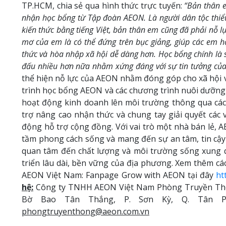
TP.HCM, chia sẻ qua hình thức trực tuyến:
“Bản thân e
nhận học bổng từ Tập đoàn AEON. Là người dân tộc thiểu 
kiến thức bằng tiếng Việt, bản thân em cũng đã phải nỗ l
mơ của em là có thể đứng trên bục giảng, giúp các em h
thức và hòa nhập xã hội dễ dàng hơn. Học bổng chính là s
đấu nhiều hơn nữa nhằm xứng đáng với sự tin tưởng củ
thể hiện nỗ lực của AEON nhằm đóng góp cho xã hội v
trình học bổng AEON và các chương trình nuôi dưỡng 
hoạt động kinh doanh lên môi trường thông qua các
trợ nâng cao nhận thức và chung tay giải quyết các
động hỗ trợ cộng đồng. Với vai trò một nhà bán lẻ,
tầm phong cách sống và mang đến sự an tâm, tin cậy
quan tâm đến chất lượng và môi trường sống xung 
triển lâu dài, bền vững của địa phương. Xem thêm cá
AEON Việt Nam: Fanpage Grow with AEON tại đây
ht
hệ:
Công ty TNHH AEON Việt Nam Phòng Truyền Thôn
Bờ Bao Tân Thắng, P. Sơn Kỳ, Q. Tân Phú
phongtruyenthong@aeon.com.vn