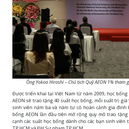
Ông Yokoo Hiroshi – Chủ tịch Quỹ AEON 1% tham gia 
Được triển khai tại Việt Nam từ năm 2009, học bổn
AEON sẽ trao tặng 40 suất học bổng, mỗi suất trị gi
sinh viên năm ba và năm tư có hoàn cảnh gia đình k
bổng AEON lần đầu tiên mở rộng quy mô trao tặng 
cạnh các suất học bổng dành cho các bạn sinh viên
TP.HCM và ĐH Sư phạm TP.HCM.