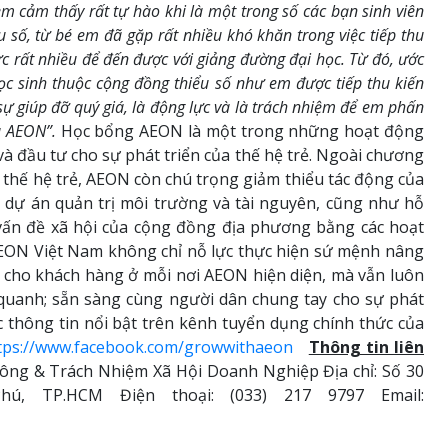
m cảm thấy rất tự hào khi là một trong số các bạn sinh viên
số, từ bé em đã gặp rất nhiều khó khăn trong việc tiếp thu
ực rất nhiều để đến được với giảng đường đại học. Từ đó, ước
ọc sinh thuộc cộng đồng thiểu số như em được tiếp thu kiến
ự giúp đỡ quý giá, là động lực và là trách nhiệm để em phấn
a AEON”.
Học bổng AEON là một trong những hoạt động
à đầu tư cho sự phát triển của thế hệ trẻ. Ngoài chương
thế hệ trẻ, AEON còn chú trọng giảm thiểu tác động của
 dự án quản trị môi trường và tài nguyên, cũng như hỗ
 vấn đề xã hội của cộng đồng địa phương bằng các hoạt
 AEON Việt Nam không chỉ nỗ lực thực hiện sứ mệnh nâng
 cho khách hàng ở mỗi nơi AEON hiện diện, mà vẫn luôn
quanh; sẵn sàng cùng người dân chung tay cho sự phát
c thông tin nổi bật trên kênh tuyển dụng chính thức của
tps://www.facebook.com/growwithaeon
Thông tin liên
g & Trách Nhiệm Xã Hội Doanh Nghiệp Địa chỉ: Số 30
, TP.HCM Điện thoại: (033) 217 9797 Email: