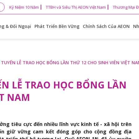
Kỷ Niệm 10 Năm
TTBH và Siêu Thị AEON Việt Nam
Thương Mại Đ
g & Đối Ngoại
Phát Triển Bền Vững
Chính Sách Của AEON
Nh
TUYẾN LỄ TRAO HỌC BỔNG LẦN THỨ 12 CHO SINH VIÊN VIỆT N
ẾN LỄ TRAO HỌC BỔNG LẦN
ỆT NAM
ng tiêu cực đến nhiều lĩnh vực kinh tế - xã hội trên
ốn giữ vững cam kết đóng góp cho cộng đồng địa