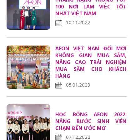
100 NƠI LÀM VIỆC TỐT
NHẤT VIỆT NAM
10.11.2022
AEON VIỆT NAM ĐỔI MỚI
KHÔNG GIAN MUA SẮM,
NÂNG CAO TRẢI NGHIỆM
MUA SẮM CHO KHÁCH
HÀNG
05.01.2023
HỌC BỔNG AEON 2022:
NÂNG BƯỚC SINH VIÊN
CHẠM ĐẾN ƯỚC MƠ
07.12.2022