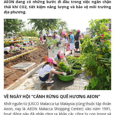
AEON đang có những bước đi đầu trong việc ngăn chặn
thải khí CO2, tiết kiệm năng lượng và bảo vệ môi trường
địa phương.
VỀ NGÀY HỘI “CÁNH RỪNG QUÊ HƯƠNG AEON”
Khởi nguồn từ JUSCO Malacca tại Malaysia (cùng thuộc tập đoàn
Aeon, nay là AEON Malacca Shopping Center) vào năm 1991,
hoạt động này đã nhân rộng ra khắp các công ty con trong và