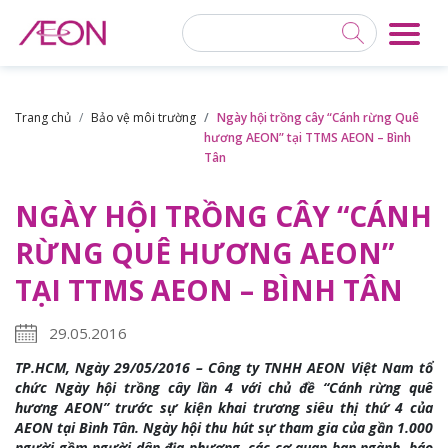
Trang chủ
Bảo vệ môi trường
Ngày hội trồng cây “Cánh rừng Quê
hương AEON” tại TTMS AEON – Bình
Tân
NGÀY HỘI TRỒNG CÂY “CÁNH
RỪNG QUÊ HƯƠNG AEON”
TẠI TTMS AEON – BÌNH TÂN
29.05.2016
TP.HCM, Ngày 29/05/2016 – Công ty TNHH AEON Việt Nam tổ
chức Ngày hội trồng cây lần 4 với chủ đề “Cánh rừng quê
hương AEON” trước sự kiện khai trương siêu thị thứ 4 của
AEON tại Bình Tân. Ngày hội thu hút sự tham gia của gần 1.000
người gồm người dân địa phương, các cơ quan ban ngành, báo