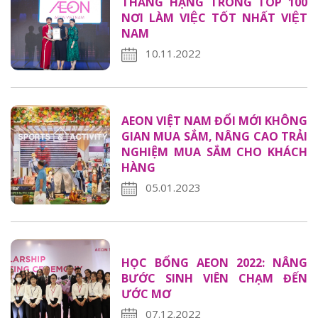
THĂNG HẠNG TRONG TOP 100
NƠI LÀM VIỆC TỐT NHẤT VIỆT
NAM
10.11.2022
AEON VIỆT NAM ĐỔI MỚI KHÔNG
GIAN MUA SẮM, NÂNG CAO TRẢI
NGHIỆM MUA SẮM CHO KHÁCH
HÀNG
05.01.2023
HỌC BỔNG AEON 2022: NÂNG
BƯỚC SINH VIÊN CHẠM ĐẾN
ƯỚC MƠ
07.12.2022