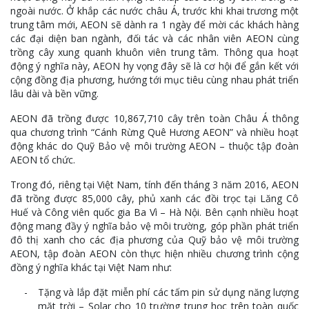
ngoài nước. Ở khắp các nước châu Á, trước khi khai trương một
trung tâm mới, AEON sẽ dành ra 1 ngày để mời các khách hàng
các đại diện ban ngành, đối tác và các nhân viên AEON cùng
trồng cây xung quanh khuôn viên trung tâm. Thông qua hoạt
động ý nghĩa này, AEON hy vọng đây sẽ là cơ hội để gắn kết với
cộng đồng địa phương, hướng tới mục tiêu cùng nhau phát triển
lâu dài và bền vững.
AEON đã trồng được 10,867,710 cây trên toàn Châu Á thông
qua chương trình “Cánh Rừng Quê Hương AEON” và nhiều hoạt
động khác do Quỹ Bảo vệ môi trường AEON – thuộc tập đoàn
AEON tổ chức.
Trong đó, riêng tại Việt Nam, tính đến tháng 3 năm 2016, AEON
đã trồng được 85,000 cây, phủ xanh các đồi trọc tại Lăng Cô
Huế và Công viên quốc gia Ba Vì – Hà Nội. Bên cạnh nhiều hoạt
động mang đầy ý nghĩa bảo vệ môi trường, góp phần phát triển
đô thị xanh cho các địa phương của Quỹ bảo vệ môi trường
AEON, tập đoàn AEON còn thực hiện nhiều chương trình cộng
đồng ý nghĩa khác tại Việt Nam như:
Tặng và lắp đặt miễn phí các tấm pin sử dụng năng lượng
mặt trời – Solar cho 10 trường trung học trên toàn quốc