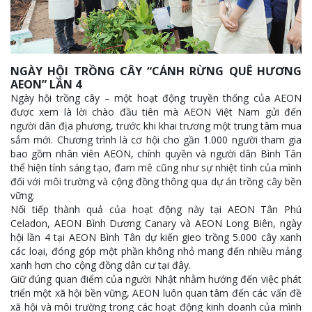
NGÀY HỘI TRỒNG CÂY “CÁNH RỪNG QUÊ HƯƠNG
AEON” LẦN 4
Ngày hội trồng cây – một hoạt động truyền thống của AEON
được xem là lời chào đầu tiên mà AEON Việt Nam gửi đến
người dân địa phương, trước khi khai trương một trung tâm mua
sắm mới. Chương trình là cơ hội cho gần 1.000 người tham gia
bao gồm nhân viên AEON, chính quyền và người dân Bình Tân
thể hiện tính sáng tạo, đam mê cũng như sự nhiệt tình của mình
đối với môi trường và cộng đồng thông qua dự án trồng cây bền
vững.
Nối tiếp thành quả của hoạt động này tại AEON Tân Phú
Celadon, AEON Bình Dương Canary và AEON Long Biên, ngày
hội lần 4 tại AEON Bình Tân dự kiến gieo trồng 5.000 cây xanh
các loại, đóng góp một phần không nhỏ mang đến nhiều mảng
xanh hơn cho cộng đồng dân cư tại đây.
Giữ đúng quan điểm của người Nhật nhằm hướng đến việc phát
triển một xã hội bền vững, AEON luôn quan tâm đến các vấn đề
xã hội và môi trường trong các hoạt động kinh doanh của mình