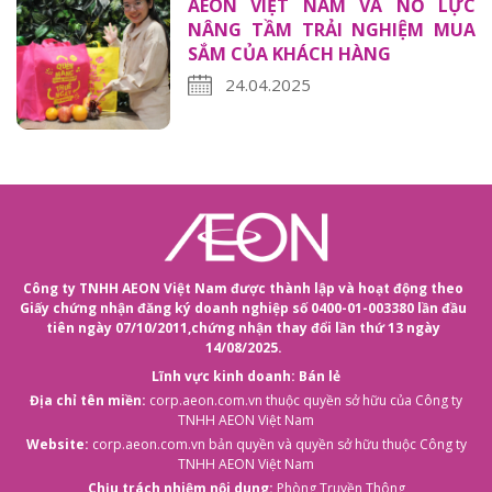
AEON VIỆT NAM VÀ NỖ LỰC
NÂNG TẦM TRẢI NGHIỆM MUA
SẮM CỦA KHÁCH HÀNG
24.04.2025
Công ty TNHH AEON Việt Nam được thành lập và hoạt động theo
Giấy chứng nhận đăng ký doanh nghiệp số 0400-01-003380 lần đầu
tiên ngày 07/10/2011,
chứng nhận thay đổi lần thứ 13 ngày
14/08/2025.
Lĩnh vực kinh doanh: Bán lẻ
Địa chỉ tên miền:
corp.aeon.com.vn
thuộc quyền sở hữu của Công ty
TNHH AEON Việt Nam
Website:
corp.aeon.com.vn
bản quyền và quyền sở hữu thuộc Công ty
TNHH AEON Việt Nam
Chịu trách nhiệm nội dung:
Phòng Truyền Thông