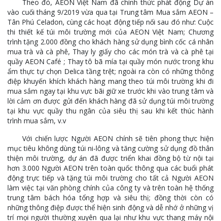
Theo đó, AEON Việt Nam đã chính thức phát động Dự án
vào cuối tháng 9/2019 vừa qua tại Trung tâm Mua sắm AEON –
Tân Phú Celadon, cùng các hoạt động tiếp nối sau đó như: Cuộc
thi thiết kế túi môi trường mới của AEON Việt Nam; Chương
trình tặng 2.000 đồng cho khách hàng sử dụng bình cốc cá nhân
mua trà và cà phê, Thay ly giấy cho các món trà và cà phê tại
quầy AEON Café ; Thay tô bã mía tại quầy món nước trong khu
ẩm thực tự chọn Delica tầng trệt; ngoài ra còn có những thông
điệp khuyến khích khách hàng mang theo túi môi trường khi đi
mua sắm ngay tại khu vực bãi giữ xe trước khi vào trung tâm và
lời cảm ơn được gửi đến khách hàng đã sử dụng túi môi trường
tại khu vực quầy thu ngân của siêu thị sau khi kết thúc hành
trình mua sắm, v.v
Với chiến lược Người AEON chính sẽ tiên phong thực hiện
mục tiêu không dùng túi ni-lông và tăng cường sử dụng đồ thân
thiện môi trường, dự án đã được triển khai đồng bộ từ nội tại
hơn 3.000 Người AEON trên toàn quốc thông qua các buổi phát
động trực tiếp và tặng túi môi trường cho tất cả Người AEON
làm việc tại văn phòng chính của công ty và trên toàn hệ thống
trung tâm bách hóa tổng hợp và siêu thị; đồng thời còn có
những thông điệp được thể hiện sinh động và dễ nhớ ở những vị
trí mọi người thường xuyên qua lại như khu vực thang máy nội