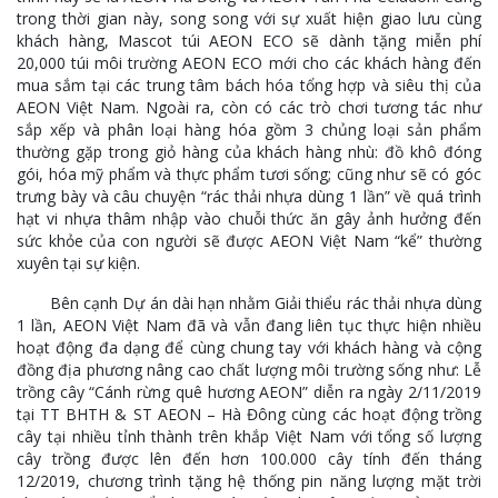
trong thời gian này, song song với sự xuất hiện giao lưu cùng
khách hàng, Mascot túi AEON ECO sẽ dành tặng miễn phí
20,000 túi môi trường AEON ECO mới cho các khách hàng đến
mua sắm tại các trung tâm bách hóa tổng hợp và siêu thị của
AEON Việt Nam. Ngoài ra, còn có các trò chơi tương tác như
sắp xếp và phân loại hàng hóa gồm 3 chủng loại sản phẩm
thường gặp trong giỏ hàng của khách hàng nhù: đồ khô đóng
gói, hóa mỹ phẩm và thực phẩm tươi sống; cũng như sẽ có góc
trưng bày và câu chuyện “rác thải nhựa dùng 1 lần” về quá trình
hạt vi nhựa thâm nhập vào chuỗi thức ăn gây ảnh hưởng đến
sức khỏe của con người sẽ được AEON Việt Nam “kể” thường
xuyên tại sự kiện.
Bên cạnh Dự án dài hạn nhằm Giải thiểu rác thải nhựa dùng
1 lần, AEON Việt Nam đã và vẫn đang liên tục thực hiện nhiều
hoạt động đa dạng để cùng chung tay với khách hàng và cộng
đồng địa phương nâng cao chất lượng môi trường sống như: Lễ
trồng cây “Cánh rừng quê hương AEON” diễn ra ngày 2/11/2019
tại TT BHTH & ST AEON – Hà Đông cùng các hoạt động trồng
cây tại nhiều tỉnh thành trên khắp Việt Nam với tổng số lượng
cây trồng được lên đến hơn 100.000 cây tính đến tháng
12/2019, chương trình tặng hệ thống pin năng lượng mặt trời