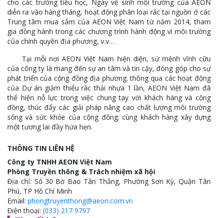
cho các trường tiểu học, Ngày vệ sinh môi trường của AEON
diễn ra vào hàng tháng, hoạt động phân loại rác tại nguồn ở các
Trung tâm mua sắm của AEON Việt Nam từ năm 2014, tham
gia đồng hành trong các chương trình hành động vì môi trường
của chính quyền địa phương, v.v…
Tại mỗi nơi AEON Việt Nam hiện diện, sứ mệnh vĩnh cữu
của công ty là mang đến sự an tâm và tin cậy, đóng góp cho sự
phát triển của cộng đồng địa phương. thông qua các hoạt động
của Dự án giảm thiểu rác thải nhựa 1 lần, AEON Việt Nam đã
thể hiện nỗ lực trong việc chung tay với khách hàng và cộng
đồng, thúc đẩy các giải pháp nâng cao chất lượng môi trường
sống và sức khỏe của cộng đồng; cùng khách hàng xây dựng
một tương lai đầy hứa hẹn.
THÔNG TIN LIÊN HỆ
Công ty TNHH AEON Việt Nam
Phòng Truyền thông & Trách nhiệm xã hội
Địa chỉ: Số 30 Bờ Bao Tân Thắng, Phường Sơn Kỳ, Quận Tân
Phú, TP Hồ Chí Minh
Email:
phongtruyenthong@aeon.com.vn
Điện thoại:
(033) 217 9797