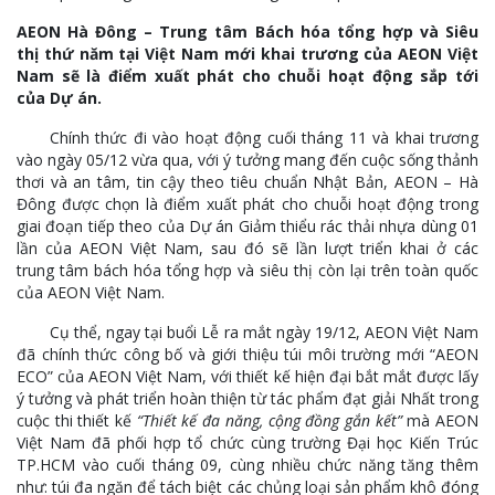
AEON Hà Đông – Trung tâm Bách hóa tổng hợp và Siêu
thị thứ năm tại Việt Nam mới khai trương của AEON Việt
Nam sẽ là điểm xuất phát cho chuỗi hoạt động sắp tới
của Dự án.
Chính thức đi vào hoạt động cuối tháng 11 và khai trương
vào ngày 05/12 vừa qua, với ý tưởng mang đến cuộc sống thảnh
thơi và an tâm, tin cậy theo tiêu chuẩn Nhật Bản, AEON – Hà
Đông được chọn là điểm xuất phát cho chuỗi hoạt động trong
giai đoạn tiếp theo của Dự án Giảm thiểu rác thải nhựa dùng 01
lần của AEON Việt Nam, sau đó sẽ lần lượt triển khai ở các
trung tâm bách hóa tổng hợp và siêu thị còn lại trên toàn quốc
của AEON Việt Nam.
Cụ thể, ngay tại buổi Lễ ra mắt ngày 19/12, AEON Việt Nam
đã chính thức công bố và giới thiệu túi môi trường mới “AEON
ECO” của AEON Việt Nam, với thiết kế hiện đại bắt mắt được lấy
ý tưởng và phát triển hoàn thiện từ tác phẩm đạt giải Nhất trong
cuộc thi thiết kế
“Thiết kế đa năng, cộng đồng gắn kết”
mà AEON
Việt Nam đã phối hợp tổ chức cùng trường Đại học Kiến Trúc
TP.HCM vào cuối tháng 09, cùng nhiều chức năng tăng thêm
như: túi đa ngăn để tách biệt các chủng loại sản phẩm khô đóng