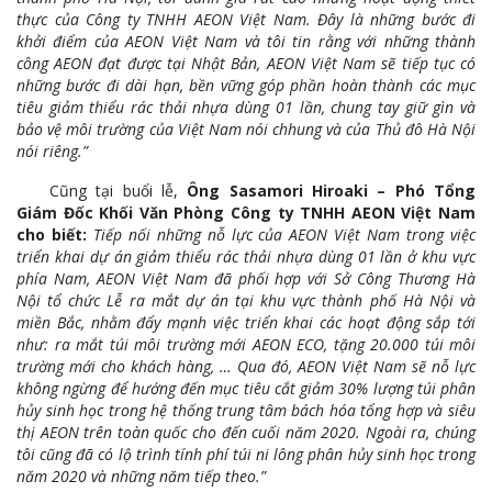
thực của Công ty TNHH AEON Việt Nam. Đây là những bước đi
khởi điểm của AEON Việt Nam và tôi tin rằng với những thành
công AEON đạt được tại Nhật Bản, AEON Việt Nam sẽ tiếp tục có
những bước đi dài hạn, bền vững góp phần hoàn thành các mục
tiêu giảm thiểu rác thải nhựa dùng 01 lần, chung tay giữ gìn và
bảo vệ môi trường của Việt Nam nói chhung và của Thủ đô Hà Nội
nói riêng.”
Cũng tại buổi lễ,
Ông Sasamori Hiroaki – Phó Tổng
Giám Đốc Khối Văn Phòng Công ty TNHH AEON Việt Nam
cho biết:
Tiếp nối những nỗ lực của AEON Việt Nam trong việc
triển khai dự án giảm thiểu rác thải nhựa dùng 01 lần ở khu vực
phía Nam, AEON Việt Nam đã phối hợp với Sở Công Thương Hà
Nội tổ chức Lễ ra mắt dự án tại khu vực thành phố Hà Nội và
miền Bắc, nhằm đẩy mạnh việc triển khai các hoạt động sắp tới
như: ra mắt túi môi trường mới AEON ECO, tặng 20.000 túi môi
trường mới cho khách hàng, … Qua đó, AEON Việt Nam sẽ nỗ lực
không ngừng để hướng đến mục tiêu cắt giảm 30% lượng túi phân
hủy sinh học trong hệ thống trung tâm bách hóa tổng hợp và siêu
thị AEON trên toàn quốc cho đến cuối năm 2020. Ngoài ra, chúng
tôi cũng đã có lộ trình tính phí túi ni lông phân hủy sinh học trong
năm 2020 và những năm tiếp theo.”