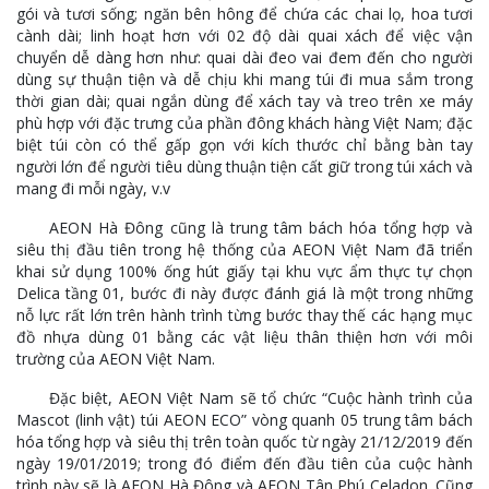
gói và tươi sống; ngăn bên hông để chứa các chai lọ, hoa tươi
cành dài; linh hoạt hơn với 02 độ dài quai xách để việc vận
chuyển dễ dàng hơn như: quai dài đeo vai đem đến cho người
dùng sự thuận tiện và dễ chịu khi mang túi đi mua sắm trong
thời gian dài; quai ngắn dùng để xách tay và treo trên xe máy
phù hợp với đặc trưng của phần đông khách hàng Việt Nam; đặc
biệt túi còn có thể gấp gọn với kích thước chỉ bằng bàn tay
người lớn để người tiêu dùng thuận tiện cất giữ trong túi xách và
mang đi mỗi ngày, v.v
AEON Hà Đông cũng là trung tâm bách hóa tổng hợp và
siêu thị đầu tiên trong hệ thống của AEON Việt Nam đã triển
khai sử dụng 100% ống hút giấy tại khu vực ẩm thực tự chọn
Delica tầng 01, bước đi này được đánh giá là một trong những
nỗ lực rất lớn trên hành trình từng bước thay thế các hạng mục
đồ nhựa dùng 01 bằng các vật liệu thân thiện hơn với môi
trường của AEON Việt Nam.
Đặc biệt, AEON Việt Nam sẽ tổ chức “Cuộc hành trình của
Mascot (linh vật) túi AEON ECO” vòng quanh 05 trung tâm bách
hóa tổng hợp và siêu thị trên toàn quốc từ ngày 21/12/2019 đến
ngày 19/01/2019; trong đó điểm đến đầu tiên của cuộc hành
trình này sẽ là AEON Hà Đông và AEON Tân Phú Celadon. Cũng