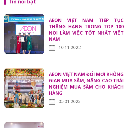
Tin nổi bật
AEON VIỆT NAM TIẾP TỤC
THĂNG HẠNG TRONG TOP 100
NƠI LÀM VIỆC TỐT NHẤT VIỆT
NAM
10.11.2022
AEON VIỆT NAM ĐỔI MỚI KHÔNG
GIAN MUA SẮM, NÂNG CAO TRẢI
NGHIỆM MUA SẮM CHO KHÁCH
HÀNG
05.01.2023