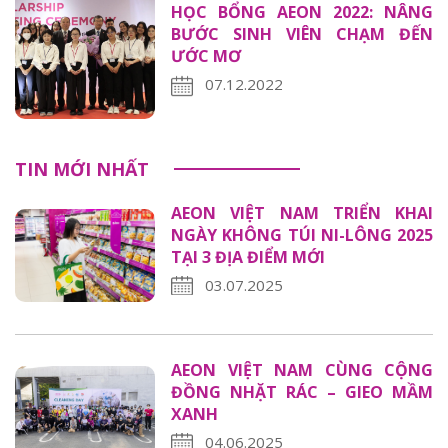
HỌC BỔNG AEON 2022: NÂNG
BƯỚC SINH VIÊN CHẠM ĐẾN
ƯỚC MƠ
07.12.2022
TIN MỚI NHẤT
AEON VIỆT NAM TRIỂN KHAI
NGÀY KHÔNG TÚI NI-LÔNG 2025
TẠI 3 ĐỊA ĐIỂM MỚI
03.07.2025
AEON VIỆT NAM CÙNG CỘNG
ĐỒNG NHẶT RÁC – GIEO MẦM
XANH
04.06.2025