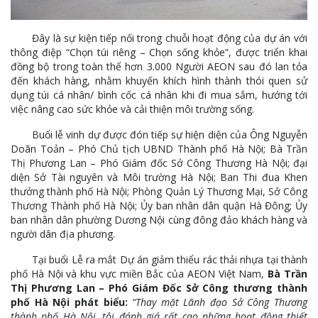
Đây là sự kiện tiếp nối trong chuỗi hoạt động của dự án với
thông điệp “Chọn túi riêng – Chọn sống khỏe”, được triển khai
đồng bộ trong toàn thể hơn 3.000 Người AEON sau đó lan tỏa
đến khách hàng, nhằm khuyến khích hình thành thói quen sử
dụng túi cá nhân/ bình cốc cá nhân khi đi mua sắm, hướng tới
việc nâng cao sức khỏe và cải thiện môi trường sống.
Buổi lễ vinh dự được đón tiếp sự hiện diện của Ông Nguyễn
Doãn Toản – Phó Chủ tịch UBND Thành phố Hà Nội; Bà Trần
Thị Phương Lan – Phó Giám đốc Sở Công Thương Hà Nội; đại
diện Sở Tài nguyên và Môi trường Hà Nội; Ban Thi đua Khen
thưởng thành phố Hà Nội; Phòng Quản Lý Thương Mại, Sở Công
Thương Thành phố Hà Nội; Ủy ban nhân dân quận Hà Đông; Ủy
ban nhân dân phường Dương Nội cùng đông đảo khách hàng và
người dân địa phương.
Tại buổi Lễ ra mắt Dự án giảm thiểu rác thải nhựa tại thành
phố Hà Nội và khu vực miền Bắc của AEON Việt Nam,
Bà Trần
Thị Phương Lan – Phó Giám Đốc Sở Công thương thành
phố Hà Nội phát biểu:
“Thay mặt Lãnh đạo Sở Công Thương
thành phố Hà Nội, tôi đánh giá rất cao những hoạt động thiết