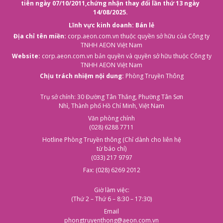
tiên ngày 07/10/2011,
chứng nhận thay đổi lần thứ 13 ngày
14/08/2025.
Lĩnh vực kinh doanh: Bán lẻ
Địa chỉ tên miền:
corp.aeon.com.vn
thuộc quyền sở hữu của Công ty
TNHH AEON Việt Nam
Website:
corp.aeon.com.vn
bản quyền và quyền sở hữu thuộc Công ty
TNHH AEON Việt Nam
Chịu trách nhiệm nội dung:
Phòng Truyền Thông
Trụ sở chính: 30 Đường Tân Thắng, Phường Tân Sơn
Nhì, Thành phố Hồ Chí Minh, Việt Nam
Văn phòng chính
(028) 6288 7711
Hotline Phòng Truyền thông (Chỉ dành cho liên hệ
từ báo chí)
(033) 217 9797
Fax: (028) 6269 2012
Giờ làm việc:
(Thứ 2 – Thứ 6 – 8:30 – 17:30)
Email
phongtruyenthong@aeon.com.vn