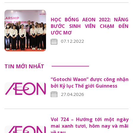
HỌC BỔNG AEON 2022: NÂNG
BƯỚC SINH VIÊN CHẠM ĐẾN
ƯỚC MƠ
07.12.2022
TIN MỚI NHẤT
“Gotochi Waon” được công nhận
bởi Kỷ lục Thế giới Guinness
27.04.2026
Vol 724 – Hướng tới một ngày
mai xanh tươi, hôm nay và mãi
về sau