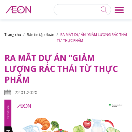
Trang chủ
Bản tin tập đoàn
RA MẮT DỰ ÁN “GIẢM LƯỢNG RÁC THẢI
TỪ THỰC PHẨM
RA MẮT DỰ ÁN “GIẢM
LƯỢNG RÁC THẢI TỪ THỰC
PHẨM
22.01.2020