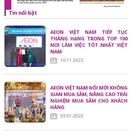
Tin nổi bật
AEON VIỆT NAM TIẾP TỤC
THĂNG HẠNG TRONG TOP 100
NƠI LÀM VIỆC TỐT NHẤT VIỆT
NAM
10.11.2022
AEON VIỆT NAM ĐỔI MỚI KHÔNG
GIAN MUA SẮM, NÂNG CAO TRẢI
NGHIỆM MUA SẮM CHO KHÁCH
HÀNG
05.01.2023