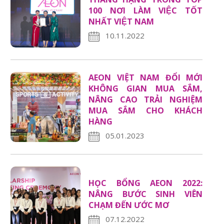
100 NƠI LÀM VIỆC TỐT
NHẤT VIỆT NAM
10.11.2022
AEON VIỆT NAM ĐỔI MỚI
KHÔNG GIAN MUA SẮM,
NÂNG CAO TRẢI NGHIỆM
MUA SẮM CHO KHÁCH
HÀNG
05.01.2023
HỌC BỔNG AEON 2022:
NÂNG BƯỚC SINH VIÊN
CHẠM ĐẾN ƯỚC MƠ
07.12.2022