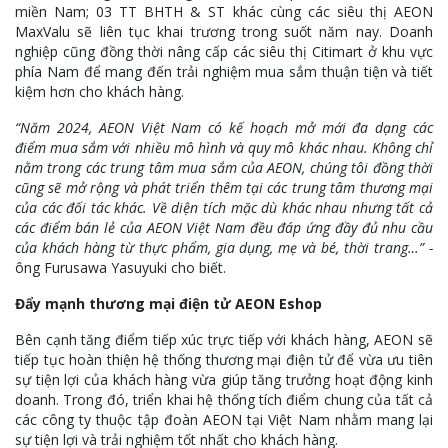
miền Nam; 03 TT BHTH & ST khác cùng các siêu thị AEON
MaxValu sẽ liên tục khai trương trong suốt năm nay. Doanh
nghiệp cũng đồng thời nâng cấp các siêu thị Citimart ở khu vực
phía Nam để mang đến trải nghiệm mua sắm thuận tiện và tiết
kiệm hơn cho khách hàng.
“Năm 2024, AEON Việt Nam có kế hoạch mở mới đa dạng các
điểm mua sắm với nhiều mô hình và quy mô khác nhau. Không chỉ
nằm trong các trung tâm mua sắm của AEON, chúng tôi đồng thời
cũng sẽ mở rộng và phát triển thêm tại các trung tâm thương mại
của các đối tác khác. Về diện tích mặc dù khác nhau nhưng tất cả
các điểm bán lẻ của AEON Việt Nam đều đáp ứng đầy đủ nhu cầu
của khách hàng từ thực phẩm, gia dụng, mẹ và bé, thời trang…” -
ông Furusawa Yasuyuki cho biết.
Đẩy mạnh thương mại điện tử AEON Eshop
Bên cạnh tăng điểm tiếp xúc trực tiếp với khách hàng, AEON sẽ
tiếp tục hoàn thiện hệ thống thương mại điện tử để vừa ưu tiên
sự tiện lợi của khách hàng vừa giúp tăng trưởng hoạt động kinh
doanh. Trong đó, triển khai hệ thống tích điểm chung của tất cả
các công ty thuộc tập đoàn AEON tại Việt Nam nhằm mang lại
sự tiện lợi và trải nghiệm tốt nhất cho khách hàng.