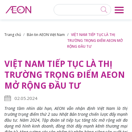
Trang chủ
Bản tin AEON Việt Nam
VIỆT NAM TIẾP TỤC LÀ THỊ
TRƯỜNG TRỌNG ĐIỂM AEON MỞ
RỘNG ĐẦU TƯ
VIỆT NAM TIẾP TỤC LÀ THỊ
TRƯỜNG TRỌNG ĐIỂM AEON
MỞ RỘNG ĐẦU TƯ
02.05.2024
Trong tầm nhìn dài hạn, AEON vẫn nhận định Việt Nam là thị
trường trọng điểm thứ 2 sau Nhật Bản trong chiến lược đẩy mạnh
đầu tư. Năm 2024, Tập đoàn sẽ tiếp tục
tăng tốc mở rộng với đa
dạng mô hình kinh doanh, đồng thời đẩy mạnh kênh thương mại
điện tử, tăng cường các sản phẩm từ nhãn hàng riêng sản xuất tại