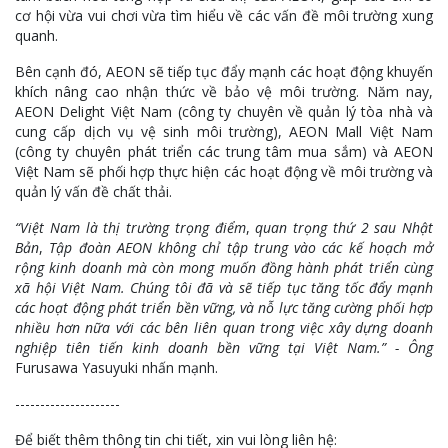
cơ hội vừa vui chơi vừa tìm hiểu về các vấn đề môi trường xung
quanh.
Bên cạnh đó, AEON sẽ tiếp tục đẩy mạnh các hoạt động khuyến
khích nâng cao nhận thức về bảo vệ môi trường. Năm nay,
AEON Delight Việt Nam (công ty chuyên về quản lý tòa nhà và
cung cấp dịch vụ vệ sinh môi trường), AEON Mall Việt Nam
(công ty chuyên phát triển các trung tâm mua sắm) và AEON
Việt Nam sẽ phối hợp thực hiện các hoạt động về môi trường và
quản lý vấn đề chất thải.
“Việt Nam là thị trường trọng điểm
,
quan trọng thứ 2 sau Nhật
Bản
,
Tập đoàn AEON
không chỉ tập trung vào các kế hoạch mở
rộng kinh doanh mà còn mong muốn đồng hành phát triển cùng
xã hội Việt Nam. Chúng tôi đã và sẽ tiếp tục tăng tốc đẩy mạnh
các hoạt động phát triển bền vững, và nỗ lực tăng cường phối hợp
nhiều hơn nữa với các bên liên quan trong việc xây dựng doanh
nghiệp tiên tiến kinh doanh bền vững tại Việt Nam.” - Ông
Furusawa Yasuyuki nhấn mạnh.
---------------------
Để biết thêm thông tin chi tiết, xin vui lòng liên hệ: