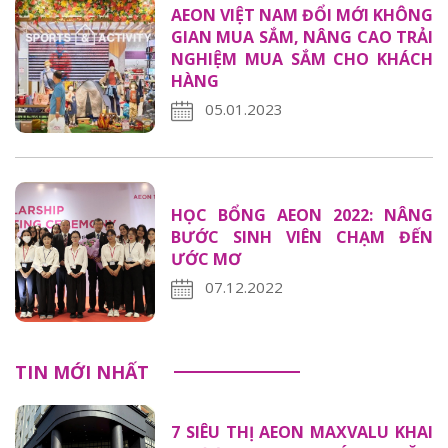
AEON VIỆT NAM ĐỔI MỚI KHÔNG
GIAN MUA SẮM, NÂNG CAO TRẢI
NGHIỆM MUA SẮM CHO KHÁCH
HÀNG
05.01.2023
HỌC BỔNG AEON 2022: NÂNG
BƯỚC SINH VIÊN CHẠM ĐẾN
ƯỚC MƠ
07.12.2022
TIN MỚI NHẤT
7 SIÊU THỊ AEON MAXVALU KHAI