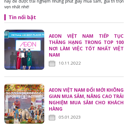
nay để được trải nghiệm những phút giây mua sắm, giải trí trọn
vẹn nhất nhé!
Tin nổi bật
AEON VIỆT NAM TIẾP TỤC
THĂNG HẠNG TRONG TOP 100
NƠI LÀM VIỆC TỐT NHẤT VIỆT
NAM
10.11.2022
AEON VIỆT NAM ĐỔI MỚI KHÔNG
GIAN MUA SẮM, NÂNG CAO TRẢI
NGHIỆM MUA SẮM CHO KHÁCH
HÀNG
05.01.2023