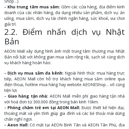
Shop…)
- Khu trung tâm mua sắm:
Gồm các cửa hàng, địa điểm kinh
doanh của các nhãn hàng, đa dạng nhiều sản phẩm, dịch vụ: ăn
uống, mua sắm, dịch vụ tài chính ngân hàng, sức khoẻ, vui chơi
giải trí.
2.2. Điểm nhấn dịch vụ Nhật
Bản
AEON Mall xây dựng hình ảnh một trung tâm thương mại Nhật
Bản nổi bật với không gian mua sắm rộng rãi, sạch sẽ cùng dịch
vụ khách hàng hoàn hảo:
- Dịch vụ mua sắm đa kênh:
Ngoài hình thức mua hàng trực
tiếp, AEON Mall còn hỗ trợ khách hàng mua sắm online qua
điện thoại, hotline mua hàng hay website AEONEShop… vô cùng
tiện lợi.
- Giao hàng tận nhà:
AEON Mall miễn phí giao hàng tận nhà
với hoá đơn từ 300.000 đồng trong bán kính 10km.
- Phòng chăm trẻ em tại AEON Mall:
Được thiết kế hiện đại,
thoáng mát và yên tĩnh giúp gia đình và các bé thoải mái dừng
chân nghỉ ngơi.
- Aeon Hall:
Có mặt tại AEON Bình Tân và AEON Tân Phú, địa