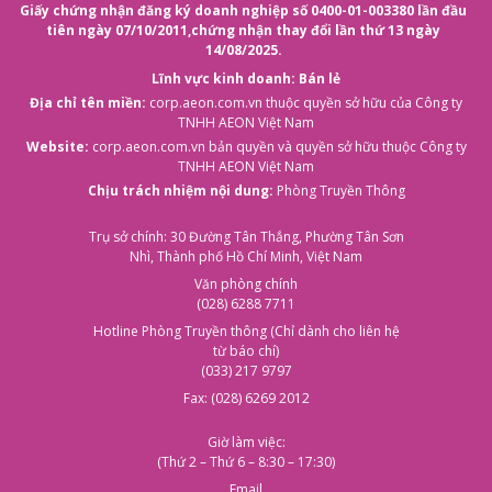
Giấy chứng nhận đăng ký doanh nghiệp số 0400-01-003380 lần đầu
tiên ngày 07/10/2011,
chứng nhận thay đổi lần thứ 13 ngày
14/08/2025.
Lĩnh vực kinh doanh: Bán lẻ
Địa chỉ tên miền:
corp.aeon.com.vn
thuộc quyền sở hữu của Công ty
TNHH AEON Việt Nam
Website:
corp.aeon.com.vn
bản quyền và quyền sở hữu thuộc Công ty
TNHH AEON Việt Nam
Chịu trách nhiệm nội dung:
Phòng Truyền Thông
Trụ sở chính: 30 Đường Tân Thắng, Phường Tân Sơn
Nhì, Thành phố Hồ Chí Minh, Việt Nam
Văn phòng chính
(028) 6288 7711
Hotline Phòng Truyền thông (Chỉ dành cho liên hệ
từ báo chí)
(033) 217 9797
Fax: (028) 6269 2012
Giờ làm việc:
(Thứ 2 – Thứ 6 – 8:30 – 17:30)
Email