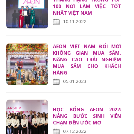
100 NƠI LÀM VIỆC TỐT
NHẤT VIỆT NAM
10.11.2022
AEON VIỆT NAM ĐỔI MỚI
KHÔNG GIAN MUA SẮM,
NÂNG CAO TRẢI NGHIỆM
MUA SẮM CHO KHÁCH
HÀNG
05.01.2023
HỌC BỔNG AEON 2022:
NÂNG BƯỚC SINH VIÊN
CHẠM ĐẾN ƯỚC MƠ
07.12.2022