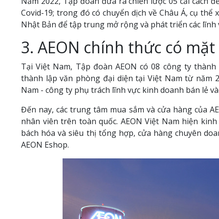
Năm 2022, Tập đoàn đưa ra chiến lược 05 cải cách đ
Covid-19; trong đó có chuyển dịch về Châu Á, cụ thể 
Nhật Bản để tập trung mở rộng và phát triển các lĩnh
3. AEON chính thức có mặt 
Tại Việt Nam, Tập đoàn AEON có 08 công ty thành
thành lập văn phòng đại diện tại Việt Nam từ năm 
Nam - công ty phụ trách lĩnh vực kinh doanh bán lẻ v
Đến nay, các trung tâm mua sắm và cửa hàng của AE
nhân viên trên toàn quốc. AEON Việt Nam hiện kinh
bách hóa và siêu thị tổng hợp, cửa hàng chuyên doa
AEON Eshop.