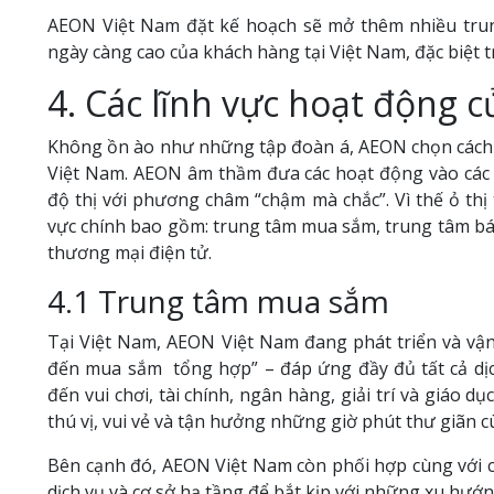
AEON Việt Nam đặt kế hoạch sẽ mở thêm nhiều tru
ngày càng cao của khách hàng tại Việt Nam, đặc biệt 
4. Các lĩnh vực hoạt động 
Không ồn ào như những tập đoàn á, AEON chọn cách t
Việt Nam. AEON âm thầm đưa các hoạt động vào các 
độ thị với phương châm “chậm mà chắc”. Vì thế ỏ thị
vực chính bao gồm: trung tâm mua sắm, trung tâm bách
thương mại điện tử.
4.1 Trung tâm mua sắm
Tại Việt Nam, AEON Việt Nam đang phát triển và v
đến mua sắm tổng hợp” – đáp ứng đầy đủ tất cả dị
đến vui chơi, tài chính, ngân hàng, giải trí và giáo
thú vị, vui vẻ và tận hưởng những giờ phút thư giãn c
Bên cạnh đó, AEON Việt Nam còn phối hợp cùng với cá
dịch vụ và cơ sở hạ tầng để bắt kịp với những xu hướn