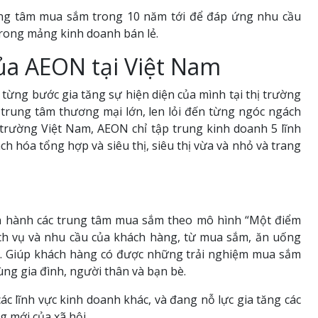
ng tâm mua sắm trong 10 năm tới để đáp ứng nhu cầu
trong mảng kinh doanh bán lẻ.
của AEON tại Việt Nam
ừng bước gia tăng sự hiện diện của mình tại thị trường
trung tâm thương mại lớn, len lỏi đến từng ngóc ngách
 trường Việt Nam, AEON chỉ tập trung kinh doanh 5 lĩnh
 hóa tổng hợp và siêu thị, siêu thị vừa và nhỏ và trang
ận hành các trung tâm mua sắm theo mô hình “Một điểm
ch vụ và nhu cầu của khách hàng, từ mua sắm, ăn uống
 dục. Giúp khách hàng có được những trải nghiệm mua sắm
ùng gia đình, người thân và bạn bè.
c lĩnh vực kinh doanh khác, và đang nỗ lực gia tăng các
g mới của xã hội.