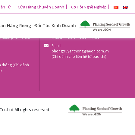
iện Tử
Cửa Hàng Chuyên Doanh
Cơ Hội Nghề Nghiệp
ãn Hàng Riêng
Đối Tác Kinh Doanh
ng Tân Thắng,
Giờ làm việc:
 Thành phố Hồ Chí
(Thứ 2 – Thứ 6 – 8:30 – 17:30)
Email
phongtruyenthong@aeon.com.vn
(Chỉ dành cho liên hệ từ báo chí)
n thông (Chỉ dành
)
.,Ltd All rights reserved